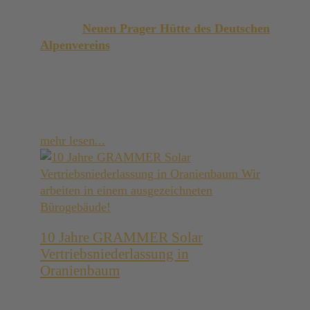
Auf der
Neuen Prager Hütte des Deutschen
Alpenvereins
auf 2.796 m Höhe wurde in
2025 ein neues energie- und wassersparendes
Sanitärgebäude mit Trockentoiletten errichtet
und mit Luftkollektoren zur solaren Lüftung
und Temperierung ausgestattet.
mehr lesen...
10 Jahre GRAMMER Solar
Vertriebsniederlassung in
Oranienbaum
10 Jahre GRAMMER Solar