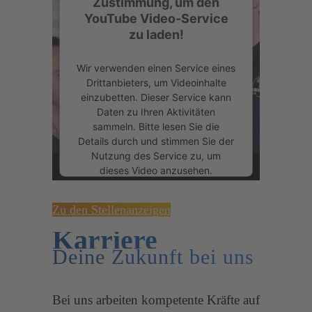
Zustimmung, um den
YouTube Video-Service
zu laden!
Wir verwenden einen Service eines
Drittanbieters, um Videoinhalte
einzubetten. Dieser Service kann
Daten zu Ihren Aktivitäten
sammeln. Bitte lesen Sie die
Details durch und stimmen Sie der
Nutzung des Service zu, um
dieses Video anzusehen.
Mehr Informationen
Zu den Stellenanzeigen
Karriere
Akzeptieren
Deine Zukunft bei uns
powered by
Usercentrics Consent
Management Platform
&
eRecht24
Bei uns arbeiten kompetente Kräfte auf