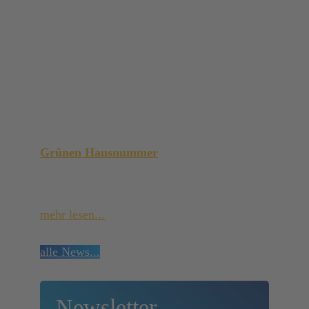
Vertriebsniederlassung in Oranienbaum
Wir arbeiten in einem
ausgezeichneten Bürogebäude!
Die Niederlassung von GRAMMER Solar im
Ampelhaus® in Oranienbaum-Wörlitz feiert
ihr 10-jähriges Bestehen. Gleichzeitig wurde
das innovative Bürogebäude kürzlich mit der
Grünen Hausnummer
der
Landesenergieagentur Sachsen-Anhalt GmbH
(LENA) a...
mehr lesen...
alle News...
Newsletter