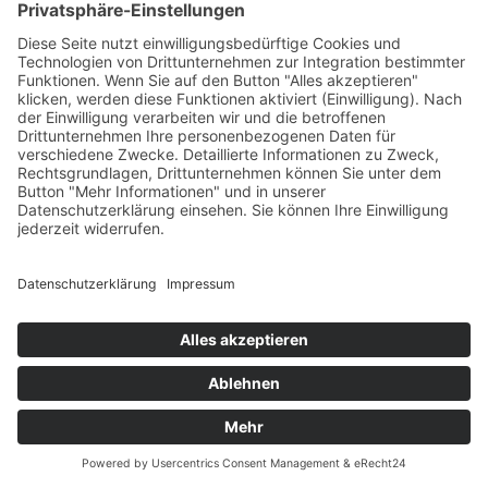
Zoom
Details
Gondwana
Forschungsstation
der Bundesanstalt
für
Geowissenschaften
und Rohstoffe
(BGR)
SolarLüften
Zoom
Details
Wohnhaus in