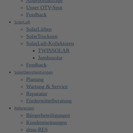
Angebotsanfrage
Unser OTV-Spot
Feedback
SolarLuft
SolarLüften
SolarTrocknen
SolarLuft-Kollektoren
TWINSOLAR
Jumbosolar
Feedback
SolarDienstleistungen
Planung
Wartung & Service
Reparatur
Fördermittelberatung
Referenzen
Bürgerbeteiligungen
Kundenmeinungen
dena-RES