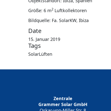
Objektstandort: Ibiza, Spanien
2
Größe: 6 m
Luftkollektoren
Bildquelle: Fa. SolarKW, Ibiza
Date
15. Januar 2019
Tags
SolarLüften
Zentrale
Grammer Solar GmbH
Oskar-von-Miller Str. 8