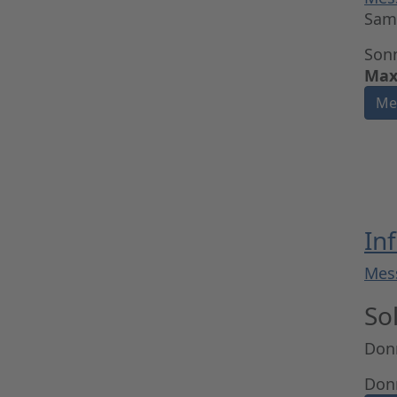
Sams
Sonn
Max
Me
In
Mes
So
Donn
Donn