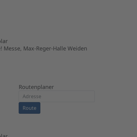
lar
e! Messe, Max-Reger-Halle Weiden
Routenplaner
Route
lar