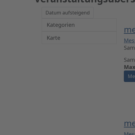
Kategorien
6
me
Karte
Mes
Sams
Sams
Max
Me
me
Mes